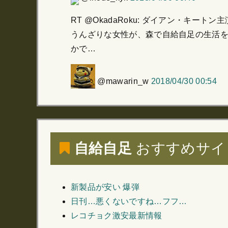
RT @OkadaRoku: ダイアン・
うんざりな女性が、森で自給自足の生活
かで…
@mawarin_w
2018/04/30 00:54
自給自足
おすすめサイ
新製品が安い 爆弾
日刊…悪くないですね…フフ…
レコチョク激安最新情報