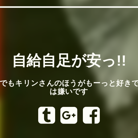
自給自足が安っ!!
でもキリンさんのほうがもーっと好き
は嫌いです