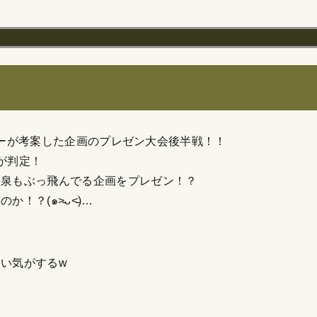
きメンバーが考案した企画のプレゼン大会後半戦！！
が判定！
今泉もぶっ飛んでる企画をプレゼン！？
？(๑˃̵ᴗ˂̵)…
い気がするw