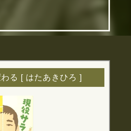
 [ はたあきひろ ]