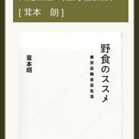
[ 茸本 朗 ]