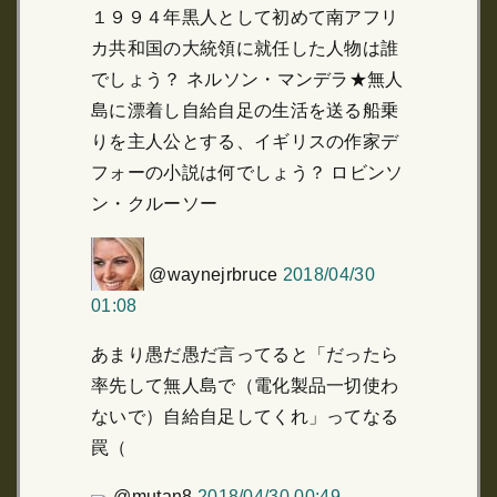
１９９４年黒人として初めて南アフリ
カ共和国の大統領に就任した人物は誰
でしょう？ ネルソン・マンデラ★無人
島に漂着し自給自足の生活を送る船乗
りを主人公とする、イギリスの作家デ
フォーの小説は何でしょう？ ロビンソ
ン・クルーソー
@waynejrbruce
2018/04/30
01:08
あまり愚だ愚だ言ってると「だったら
率先して無人島で（電化製品一切使わ
ないで）自給自足してくれ」ってなる
罠（
@mutan8
2018/04/30 00:49