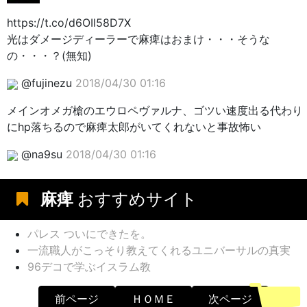
https://t.co/d6OIl58D7X
光はダメージディーラーで麻痺はおまけ・・・そうな
の・・・？(無知)
@fujinezu
2018/04/30 01:16
メインオメガ槍のエウロペヴァルナ、ゴツい速度出る代わり
にhp落ちるので麻痺太郎がいてくれないと事故怖い
@na9su
2018/04/30 01:16
麻痺
おすすめサイト
パレス ついにできたを。
一流職人がこっそり教えてくれるユニバーサルの真実
96デコで学ぶイスラム教
前ページ
ＨＯＭＥ
次ページ