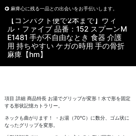
麻痺心に残る一品との出会いをお手伝いします。
【コンパクト便で2本まで】ウィ
ル・ファイブ 品番：152 スプーンM
E1481 手が不自由なとき 食器 介護
用 持ちやすい ケガの時用 手の骨折
麻痺【hm】
項目 詳細 商品特長 お湯でグリップが変形！水で形を固定
する形状記憶カトラリー。
ネックも曲がります！ ・お湯（70℃）に数分、ゴム状に
なったグリップを変形。